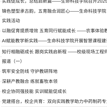
‌实践促成长，总结启新篇‌——生命科技学院召开202
·
锦色塑型承古韵，五育融合润匠心——生命科技学院
·
实践活动
以融促育提质增效 五育同行赋能成长 ——农事体验
·
AI赋能教学新实践——生命科技学院开展智慧课程
·
知行相融砺成长 跟岗实践启新程 ——校级现场工程
·
报道（一）
筑牢安全防线 守护教研阵地
·
深耕产教融合 练就畜牧本领
·
校企协同强技能 实训赋能促成长
·
党建搭台，校企共育：双向实践教学助力中药制药专
·