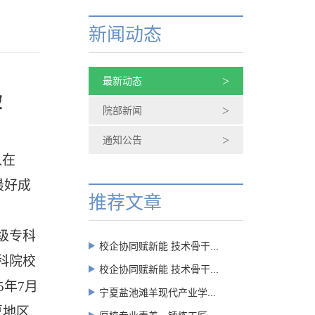
新闻动态
>
最新动态
破
>
院部新闻
>
通知公告
队在
最好成
推荐文章
级
专科
校企协同赋新能 技术骨干...
科院校
校企协同赋新能 技术骨干...
5
年
7
月
宁夏盐池滩羊现代产业学...
夏地区