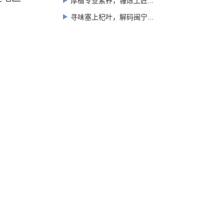
厚植专业素养，锤炼工匠...
寻味塞上杞叶，解码闽宁...