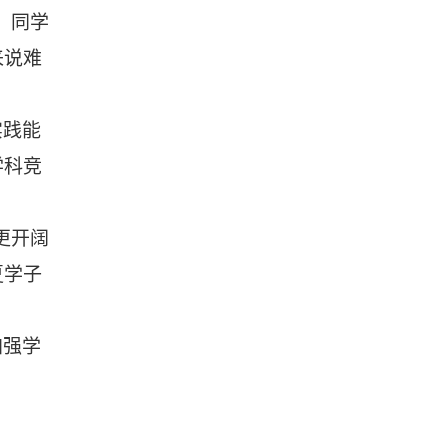
。同学
来说难
实践能
学科竞
更开阔
夏学子
加强学